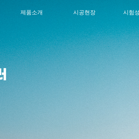
제품소개
시공현장
시험
울트라 커플러
현장사진
시험
터미네이터
납품실적
PC 커플러
러
구조용 커플러