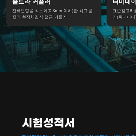
울트라 커플러
터미네
잔류변형을 최소화(0.3mm 이하)한 최고 품
표준갈고리를
질의 현장체결식 철근 커플러
리(확대마디
시험성적서