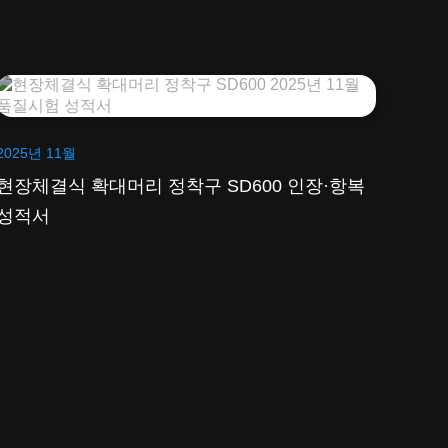
2025년 11월
현장체결식 확대머리 정착구 SD600 인장·항복
성적서