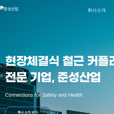
회사소개
인사말
CI
제품 개발 이력
현장체결식 철근 커플
특허 및 인증
오시는 길
전문 기업, 준성산업
Connections for Safety and Health
회사 소개 보기
›