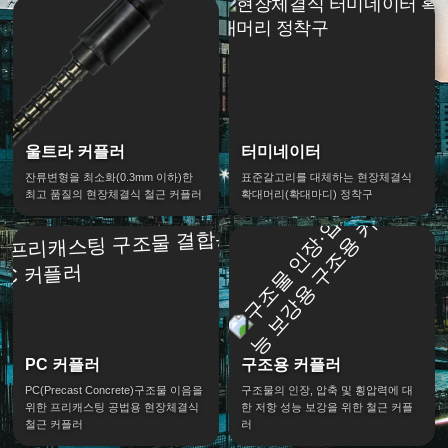
울트라 커플러
터미네이터
잔류변형을 최소화(0.3mm 이하)한
표준갈고리를 대체하는 현장체결식
최고 품질의 현장체결식 철근 커플러
확대머리(확대마디) 정착구
PC 커플러
구조용 커플러
PC(Precast Concrete)구조물 이음을
구조물의 인장, 압축 및 횡압력에 대
위한 프리캐스팅 공법용 현장체결식
한 저항 성능 보강을 위한 철근 커플
철근 커플러
러