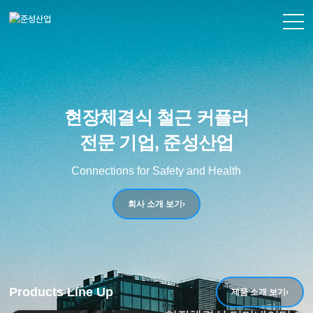
회사소개
현장체결식 철근 커플러
제품소개
전문 기업, 준성산업
시공현장
Connections for Safety and Health
시험성적서
회사 소개 보기
›
고객센터
Products Line Up
제품 소개 보기
›